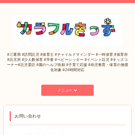
#三重県 #訪問託児 #保育士 #チャイルドマインダー #一時保育 #保育所
#託児所 #少人数保育 #学童 #ベビーシッター #イベント託児 #キッズコ
ーナー#託児委託 #園のヘルプ依頼 #子育て応援 #幼児教育・保育の無償
化対象 #24時間対応
メニュー
お問い合わせ